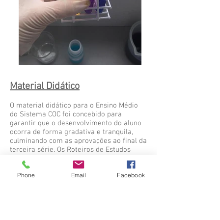
Material Didático
O material didático para o Ensino Médio
do Sistema COC foi concebido para
garantir que o desenvolvimento do aluno
ocorra de forma gradativa e tranquila,
culminando com as aprovações ao final da
terceira série. Os Roteiros de Estudos
atendem a todos os alunos, desde aqueles
que possam apresentar alguma
Phone
Email
Facebook
dificuldade em relação aos conteúdos até
aqueles que tenham interesses adicionais
e gostam de ir além do trabalhado em
sala de aula. Além disso, o Sistema COC de
Ensino possibilita aos alunos (dos Anos